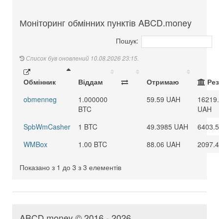
Моніторинг обмінних пунктів ABCD.money
Пошук:
Список був оновлений 10.08.2026 23:15.
Обмінник
Віддам
Отримаю
Рез
obmenneg
1.000000
59.59 UAH
16219
BTC
UAH
SpbWmCasher
1 BTC
49.3985 UAH
6403.
WMBox
1.00 BTC
88.06 UAH
2097.
Показано з 1 до 3 з 3 елементів
ABCD.money © 2016 - 2026