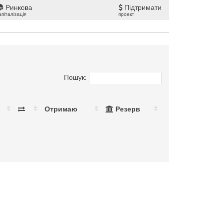
Ринкова
Підтримати
апіталізація
проект
Пошук:
Отримаю
Резерв