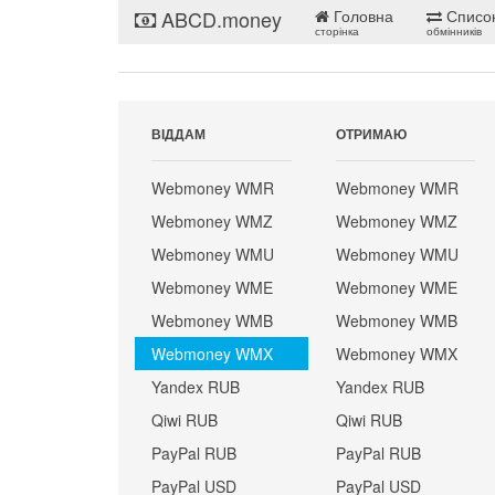
ABCD.money
Головна
Списо
сторінка
обмінників
ВІДДАМ
ОТРИМАЮ
Webmoney WMR
Webmoney WMR
Webmoney WMZ
Webmoney WMZ
Webmoney WMU
Webmoney WMU
Webmoney WME
Webmoney WME
Webmoney WMB
Webmoney WMB
Webmoney WMX
Webmoney WMX
Yandex RUB
Yandex RUB
Qiwi RUB
Qiwi RUB
PayPal RUB
PayPal RUB
PayPal USD
PayPal USD