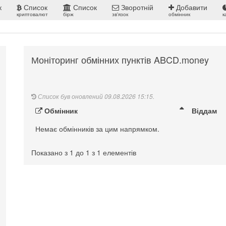
к
Список
Список
Зворотній
Добавити
криптовалют
бірж
зв'язок
обмінник
к
Моніторинг обмінних пунктів ABCD.money
Список був оновлений 09.08.2026 15:15.
Обмінник
Віддам
Немає обмінників за цим напрямком.
Показано з 1 до 1 з 1 елементів