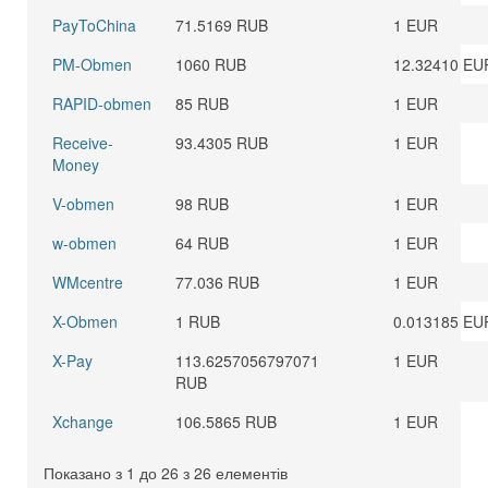
PayToChina
71.5169 RUB
1 EUR
PM-Obmen
1060 RUB
12.32410 EU
RAPID-obmen
85 RUB
1 EUR
Receive-
93.4305 RUB
1 EUR
Money
V-obmen
98 RUB
1 EUR
w-obmen
64 RUB
1 EUR
WMcentre
77.036 RUB
1 EUR
X-Obmen
1 RUB
0.013185 EU
X-Pay
113.6257056797071
1 EUR
RUB
Xchange
106.5865 RUB
1 EUR
Показано з 1 до 26 з 26 елементів