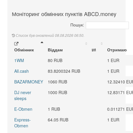
Моніторинг обмінних пунктів ABCD.money
Пошук:
Список був оновлений 08.08.2026 06:50.
Обмінник
Віддам
Отримаю
1WM
80 RUB
1 EUR
All.cash
83.8200324 RUB
1 EUR
BAZARMONEY
1060 RUB
12.32410 EU
DJ never
1000 RUB
12.83171 EU
sleeps
E-Obmen
1 RUB
0.011271 EU
Express-
64.05 RUB
1 EUR
Obmen