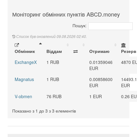
Моніторинг обмінних пунктів ABCD.money
Пошук:
Список був оновлений 09.08.2026 02:40.
Обмінник
Віддам
Отримаю
Резерв
ExchangeX
1 RUB
0.01359046
4870 E
EUR
Magnatus
1 RUB
0.00858600
14493.
EUR
EUR
V-obmen
76 RUB
1 EUR
0.26 E
Показано з 1 до 3 з 3 елементів