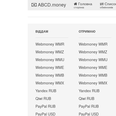
ABCD.money
Головна
Списо
сторінка
обмінників
ВІДДАМ
ОТРИМАЮ
Webmoney WMR
Webmoney WMR
Webmoney WMZ
Webmoney WMZ
Webmoney WMU
Webmoney WMU
Webmoney WME
Webmoney WME
Webmoney WMB
Webmoney WMB
Webmoney WMX
Webmoney WMX
Yandex RUB
Yandex RUB
Qiwi RUB
Qiwi RUB
PayPal RUB
PayPal RUB
PayPal USD
PayPal USD