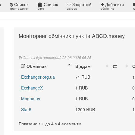
к
Список
Список
Зворотній
Добавити
криптовалют
бірж
зв'язок
обмінник
к
Моніторинг обмінних пунктів ABCD.money
Список був оновлений 08.08.2026 05:25.
Обмінник
Віддам
Exchanger.org.ua
71 RUB
1
ExchangeX
1 RUB
0
Magnatus
1 RUB
0
Star5
1200 RUB
1
Показано з 1 до 4 з 4 елементів