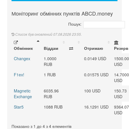
Моніторинг обмінних пунктів ABCD.money
Пошук:
Список був оновлений 07.08.2026 23:55.
Обмінник
Віддам
Отримаю
Резерв
Changex
1.0000
0.0149 USD
1500.00
RUB
USD
F1ex!
1 RUB
0.01575 USD
14.700
USD
Magnetic
6035.96
100 USD
150.73
Exchange
RUB
USD
Star5
1088 RUB
16.1291 USD
9364.0
USD
Показано з 1 до 4 з 4 елементів