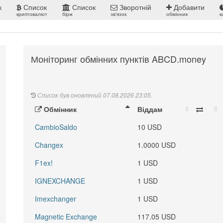
к
Список
Список
Зворотній
Добавити
криптовалют
бірж
зв'язок
обмінник
к
Моніторинг обмінних пунктів ABCD.money
Список був оновлений 07.08.2026 23:05.
Обмінник
Віддам
CambioSaldo
10 USD
Changex
1.0000 USD
F1ex!
1 USD
IGNEXCHANGE
1 USD
Imexchanger
1 USD
Magnetic Exchange
117.05 USD