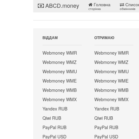
ABCD.money
Головна
Списо
сторінка
обмінників
ВІДДАМ
ОТРИМАЮ
Webmoney WMR
Webmoney WMR
Webmoney WMZ
Webmoney WMZ
Webmoney WMU
Webmoney WMU
Webmoney WME
Webmoney WME
Webmoney WMB
Webmoney WMB
Webmoney WMX
Webmoney WMX
Yandex RUB
Yandex RUB
Qiwi RUB
Qiwi RUB
PayPal RUB
PayPal RUB
PayPal USD
PayPal USD