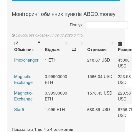
Моніторинг обмінних пунктів ABCD.money
Пошук:
Список був оновлений 09.08.2026 04:45.
Обмінник
Віддам
Отримаю
Резер
Imexchanger
1 ETH
218.67 USD
45000
USD
Magnetic
0.99900000
1566.04 USD
223.58
Exchange
ETH
USD
Magnetic-
0.99900000
1578.43 USD
223.58
Exchange
ETH
USD
Star5
1.095 ETH
680.89 USD
6756.7
USD
Показано з 1 до 4 з 4 елементів