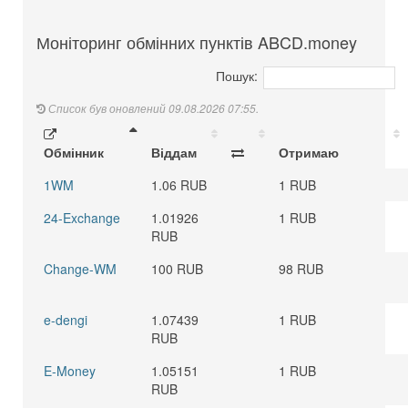
Моніторинг обмінних пунктів ABCD.money
Пошук:
Список був оновлений 09.08.2026 07:55.
Обмінник
Віддам
Отримаю
1WM
1.06 RUB
1 RUB
24-Exchange
1.01926
1 RUB
RUB
Change-WM
100 RUB
98 RUB
e-dengi
1.07439
1 RUB
RUB
E-Money
1.05151
1 RUB
RUB