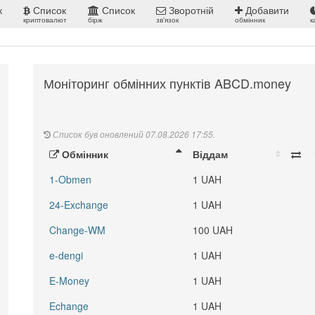
к
Список
Список
Зворотній
Добавити
криптовалют
бірж
зв'язок
обмінник
к
Моніторинг обмінних пунктів ABCD.money
Список був оновлений 07.08.2026 17:55.
Обмінник
Віддам
1-Obmen
1 UAH
24-Exchange
1 UAH
Change-WM
100 UAH
e-dengi
1 UAH
E-Money
1 UAH
Echange
1 UAH