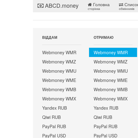
ABCD.money
Головна
Списо
сторінка
обмінників
ВІДДАМ
ОТРИМАЮ
Webmoney WMR
Webmoney WMR
Webmoney WMZ
Webmoney WMZ
Webmoney WMU
Webmoney WMU
Webmoney WME
Webmoney WME
Webmoney WMB
Webmoney WMB
Webmoney WMX
Webmoney WMX
Yandex RUB
Yandex RUB
Qiwi RUB
Qiwi RUB
PayPal RUB
PayPal RUB
PayPal USD
PayPal USD