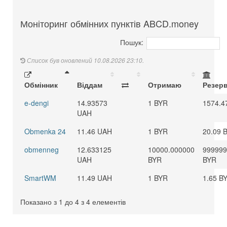
Моніторинг обмінних пунктів ABCD.money
Пошук:
Список був оновлений 10.08.2026 23:10.
Обмінник
Віддам
Отримаю
Резер
e-dengi
14.93573
1 BYR
1574.4
UAH
Obmenka 24
11.46 UAH
1 BYR
20.09 
obmenneg
12.633125
10000.000000
999999
UAH
BYR
BYR
SmartWM
11.49 UAH
1 BYR
1.65 B
Показано з 1 до 4 з 4 елементів