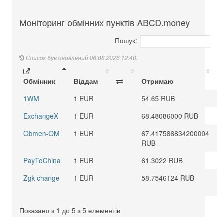
Моніторинг обмінних пунктів ABCD.money
Пошук:
Список був оновлений 06.08.2026 12:40.
Обмінник
Віддам
Отримаю
1WM
1 EUR
54.65 RUB
ExchangeX
1 EUR
68.48086000 RUB
Obmen-OM
1 EUR
67.417588834200004
RUB
PayToChina
1 EUR
61.3022 RUB
Zgk-change
1 EUR
58.7546124 RUB
Показано з 1 до 5 з 5 елементів