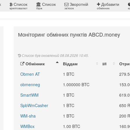
к
Список
Список
Зворотній
Добавити
криптовалют
бірж
зв'язок
обмінник
к
Моніторинг обмінних пунктів ABCD.money
Список був оновлений 08.08.2026 10:45.
Обмінник
Віддам
Отр
Obmen AT
1 BTC
279.
obmenneg
1.000000 BTC
153.
SmartWM
1 BTC
619.
SpbWmCasher
1 BTC
650 
WM-sha
1 BTC
200 
WMBox
1.00 BTC
160.