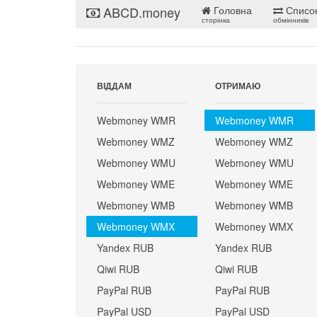
ABCD.money
Головна
Списо
сторінка
обмінників
ВІДДАМ
ОТРИМАЮ
Webmoney WMR
Webmoney WMR
Webmoney WMZ
Webmoney WMZ
Webmoney WMU
Webmoney WMU
Webmoney WME
Webmoney WME
Webmoney WMB
Webmoney WMB
Webmoney WMX
Webmoney WMX
Yandex RUB
Yandex RUB
Qiwi RUB
Qiwi RUB
PayPal RUB
PayPal RUB
PayPal USD
PayPal USD