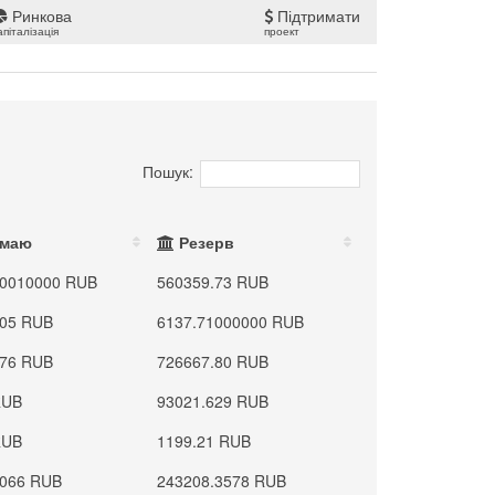
Ринкова
Підтримати
апіталізація
проект
Пошук:
имаю
Резерв
50010000 RUB
560359.73 RUB
005 RUB
6137.71000000 RUB
076 RUB
726667.80 RUB
RUB
93021.629 RUB
RUB
1199.21 RUB
9066 RUB
243208.3578 RUB