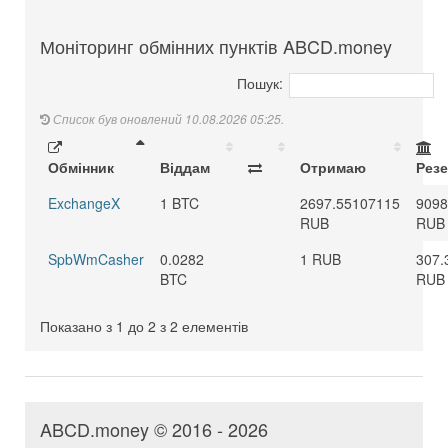
Моніторинг обмінних пунктів ABCD.money
Пошук:
Список був оновлений 10.08.2026 05:25.
Обмінник
Віддам
Отримаю
Рез
ExchangeX
1 BTC
2697.55107115
9098
RUB
RUB
SpbWmCasher
0.0282
1 RUB
307.
BTC
RUB
Показано з 1 до 2 з 2 елементів
ABCD.money © 2016 - 2026