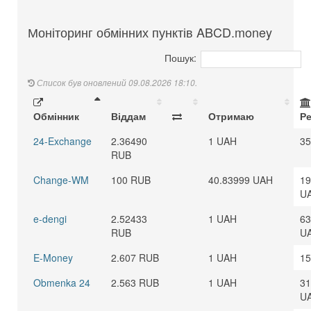
Моніторинг обмінних пунктів ABCD.money
Пошук:
Список був оновлений 09.08.2026 18:10.
Обмінник
Віддам
Отримаю
Р
24-Exchange
2.36490
1 UAH
35
RUB
Change-WM
100 RUB
40.83999 UAH
19
U
e-dengi
2.52433
1 UAH
63
RUB
U
E-Money
2.607 RUB
1 UAH
15
Obmenka 24
2.563 RUB
1 UAH
31
U