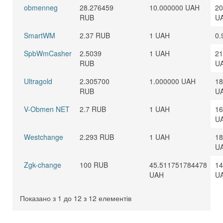
obmenneg
28.276459
10.000000 UAH
20
RUB
U
SmartWM
2.37 RUB
1 UAH
0.
SpbWmCasher
2.5039
1 UAH
21
RUB
U
Ultragold
2.305700
1.000000 UAH
18
RUB
U
V-Obmen NET
2.7 RUB
1 UAH
16
U
Westchange
2.293 RUB
1 UAH
18
U
Zgk-change
100 RUB
45.511751784478
14
UAH
U
Показано з 1 до 12 з 12 елементів