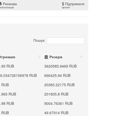
Ринкова
Підтримати
апіталізація
проект
Пошук:
Отримаю
Резерв
0.95 RUB
3620585.9469 RUB
96.034726156978 RUB
666425.94 RUB
1 RUB
20383.22175 RUB
0.965 RUB
201805.8 RUB
0.98 RUB
9004.76361 RUB
1 RUB
49.67914 RUB