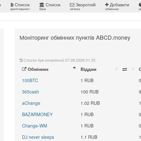
к
Список
Список
Зворотній
Добавити
криптовалют
бірж
зв'язок
обмінник
к
Моніторинг обмінних пунктів ABCD.money
Список був оновлений 07.08.2026 01:35.
Обмінник
Віддам
100BTC
1 RUB
365cash
100 RUB
aChange
1.02 RUB
BAZARMONEY
1 RUB
Change-WM
1 RUB
DJ never sleeps
1.1 RUB