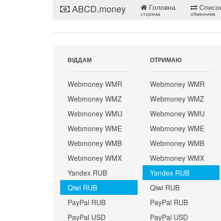
ABCD.money
Головна
Списо
сторінка
обмінників
ВІДДАМ
ОТРИМАЮ
Webmoney WMR
Webmoney WMR
Webmoney WMZ
Webmoney WMZ
Webmoney WMU
Webmoney WMU
Webmoney WME
Webmoney WME
Webmoney WMB
Webmoney WMB
Webmoney WMX
Webmoney WMX
Yandex RUB
Yandex RUB
Qiwi RUB
Qiwi RUB
PayPal RUB
PayPal RUB
PayPal USD
PayPal USD