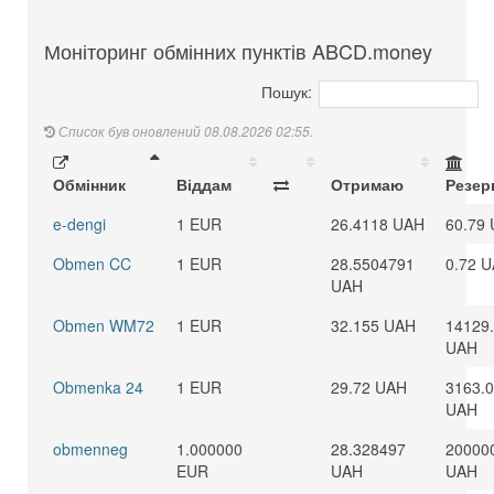
Моніторинг обмінних пунктів ABCD.money
Пошук:
Список був оновлений 08.08.2026 02:55.
Обмінник
Віддам
Отримаю
Резер
e-dengi
1 EUR
26.4118 UAH
60.79
Obmen CC
1 EUR
28.5504791
0.72 
UAH
Obmen WM72
1 EUR
32.155 UAH
14129
UAH
Obmenka 24
1 EUR
29.72 UAH
3163.
UAH
obmenneg
1.000000
28.328497
20000
EUR
UAH
UAH