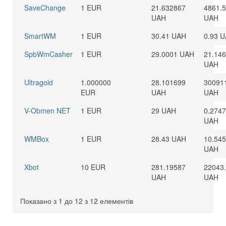
SaveChange
1 EUR
21.632867
4861.
UAH
UAH
SmartWM
1 EUR
30.41 UAH
0.93 
SpbWmCasher
1 EUR
29.0001 UAH
21.14
UAH
Ultragold
1.000000
28.101699
30091
EUR
UAH
UAH
V-Obmen NET
1 EUR
29 UAH
0.274
UAH
WMBox
1 EUR
28.43 UAH
10.545
UAH
Xbot
10 EUR
281.19587
22043
UAH
UAH
Показано з 1 до 12 з 12 елементів