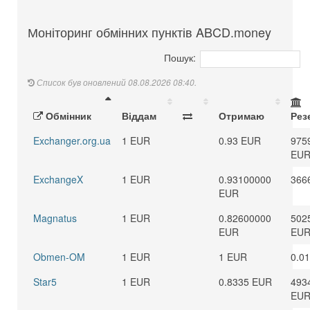
Моніторинг обмінних пунктів ABCD.money
Пошук:
Список був оновлений 08.08.2026 08:40.
Обмінник
Віддам
Отримаю
Рез
Exchanger.org.ua
1 EUR
0.93 EUR
975
EU
ExchangeX
1 EUR
0.93100000
366
EUR
Magnatus
1 EUR
0.82600000
502
EUR
EU
Obmen-OM
1 EUR
1 EUR
0.0
Star5
1 EUR
0.8335 EUR
493
EU