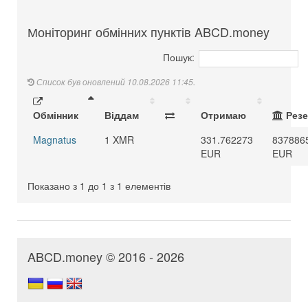
Моніторинг обмінних пунктів ABCD.money
Пошук:
Список був оновлений 10.08.2026 11:45.
Обмінник
Віддам
Отримаю
Резе
Magnatus
1 XMR
331.762273
837886
EUR
EUR
Показано з 1 до 1 з 1 елементів
ABCD.money © 2016 - 2026