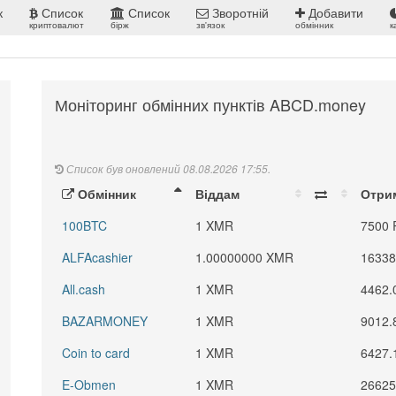
к
Список
Список
Зворотній
Добавити
криптовалют
бірж
зв'язок
обмінник
к
Моніторинг обмінних пунктів ABCD.money
Список був оновлений 08.08.2026 17:55.
Обмінник
Віддам
Отри
100BTC
1 XMR
7500
ALFAcashier
1.00000000 XMR
16338
All.cash
1 XMR
4462.
BAZARMONEY
1 XMR
9012.
Coin to card
1 XMR
6427.
E-Obmen
1 XMR
26625