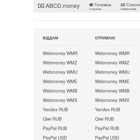
ABCD.money
Головна
Списо
сторінка
обмінників
ВІДДАМ
ОТРИМАЮ
Webmoney WMR
Webmoney WMR
Webmoney WMZ
Webmoney WMZ
Webmoney WMU
Webmoney WMU
Webmoney WME
Webmoney WME
Webmoney WMB
Webmoney WMB
Webmoney WMX
Webmoney WMX
Yandex RUB
Yandex RUB
Qiwi RUB
Qiwi RUB
PayPal RUB
PayPal RUB
PayPal USD
PayPal USD