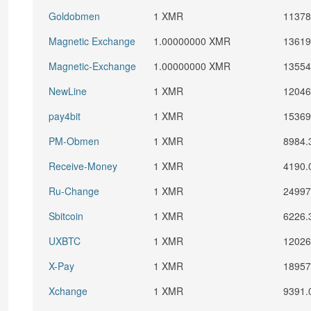
Goldobmen
1 XMR
11378
Magnetic Exchange
1.00000000 XMR
13619
Magnetic-Exchange
1.00000000 XMR
13554
NewLine
1 XMR
12046
pay4bit
1 XMR
15369
PM-Obmen
1 XMR
8984.
Receive-Money
1 XMR
4190.
Ru-Change
1 XMR
24997
Sbitcoin
1 XMR
6226.
UXBTC
1 XMR
12026
X-Pay
1 XMR
18957
Xchange
1 XMR
9391.