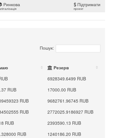
Ринкова
Підтримати
апіталізація
проект
Пошук:
маю
Резерв
 RUB
6928349.6499 RUB
.37 RUB
17000.00 RUB
09459323 RUB
9682761.96745 RUB
84502555 RUB
2772025.9186927 RUB
18 RUB
2393590.13 RUB
.328000 RUB
1240186.20 RUB