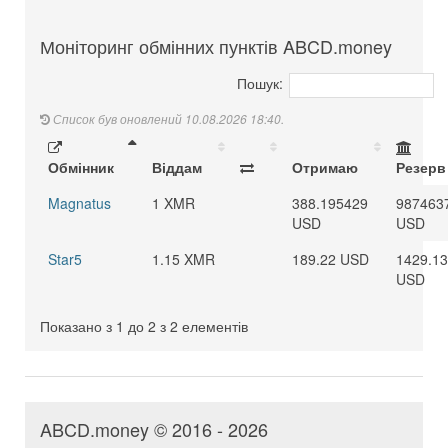
Моніторинг обмінних пунктів ABCD.money
Пошук:
Список був оновлений 10.08.2026 18:40.
Обмінник
Віддам
Отримаю
Резерв
Magnatus
1 XMR
388.195429
987463
USD
USD
Star5
1.15 XMR
189.22 USD
1429.1
USD
Показано з 1 до 2 з 2 елементів
ABCD.money © 2016 - 2026