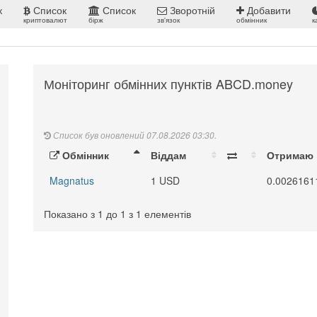
к
Список
Список
Зворотній
Добавити
криптовалют
бірж
зв'язок
обмінник
к
Моніторинг обмінних пунктів ABCD.money
Список був оновлений 07.08.2026 03:30.
Обмінник
Віддам
Отримаю
Magnatus
1 USD
0.002616
Показано з 1 до 1 з 1 елементів