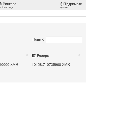
Ринкова
Підтримати
апіталізація
проект
Пошук:
Резерв
110000 XMR
10128.710735968 XMR