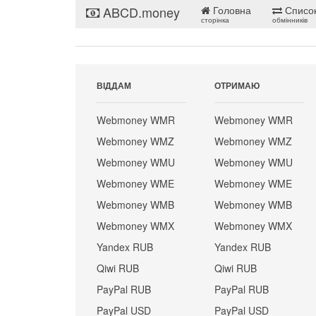
ABCD.money
Головна
Списо
сторінка
обмінників
ВІДДАМ
ОТРИМАЮ
Webmoney WMR
Webmoney WMR
Webmoney WMZ
Webmoney WMZ
Webmoney WMU
Webmoney WMU
Webmoney WME
Webmoney WME
Webmoney WMB
Webmoney WMB
Webmoney WMX
Webmoney WMX
Yandex RUB
Yandex RUB
Qiwi RUB
Qiwi RUB
PayPal RUB
PayPal RUB
PayPal USD
PayPal USD