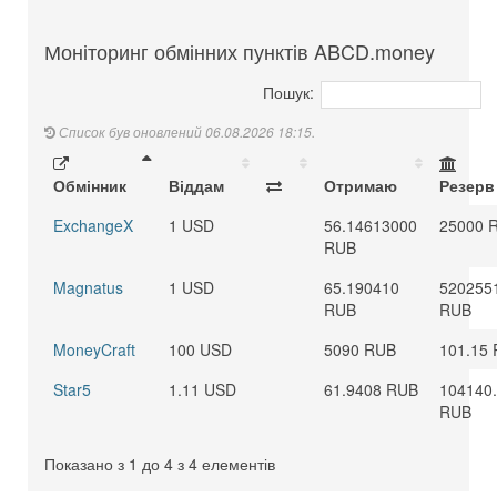
Моніторинг обмінних пунктів ABCD.money
Пошук:
Список був оновлений 06.08.2026 18:15.
Обмінник
Віддам
Отримаю
Резерв
ExchangeX
1 USD
56.14613000
25000 
RUB
Magnatus
1 USD
65.190410
520255
RUB
RUB
MoneyCraft
100 USD
5090 RUB
101.15
Star5
1.11 USD
61.9408 RUB
104140
RUB
Показано з 1 до 4 з 4 елементів