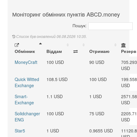
Моніторинг обмінних пунктів ABCD.money
Пошук:
Список був оновлений 06.08.2026 10:35.
Обмінник
Віддам
Отримаю
Резерв
MoneyCraft
100 USD
90 USD
705.29
USD
Quick Witted
108.5 USD
100 USD
199.55
Exchange
USD
Smart-
1.1 USD
1 USD
2571.58
Exchange
USD
Solidchanger
100 USD
75 USD
2205.71
ENG
USD
Star5
1 USD
0.9655 USD
11120.
USD