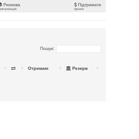
Ринкова
Підтримати
апіталізація
проект
Пошук:
Отримаю
Резерв