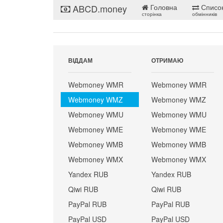
ABCD.money
Головна
Списо
сторінка
обмінників
ВІДДАМ
ОТРИМАЮ
Webmoney WMR
Webmoney WMR
Webmoney WMZ
Webmoney WMZ
Webmoney WMU
Webmoney WMU
Webmoney WME
Webmoney WME
Webmoney WMB
Webmoney WMB
Webmoney WMX
Webmoney WMX
Yandex RUB
Yandex RUB
Qiwi RUB
Qiwi RUB
PayPal RUB
PayPal RUB
PayPal USD
PayPal USD