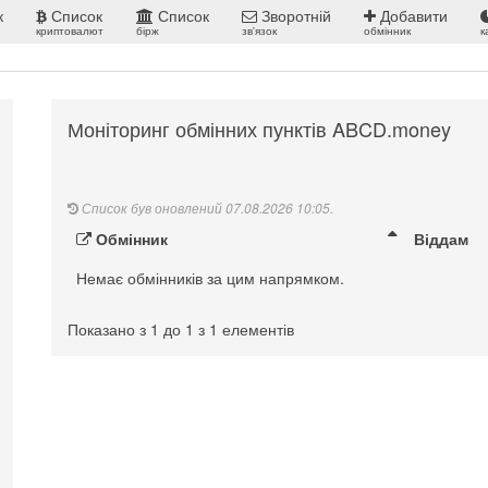
к
Список
Список
Зворотній
Добавити
криптовалют
бірж
зв'язок
обмінник
к
Моніторинг обмінних пунктів ABCD.money
Список був оновлений 07.08.2026 10:05.
Обмінник
Віддам
Немає обмінників за цим напрямком.
Показано з 1 до 1 з 1 елементів