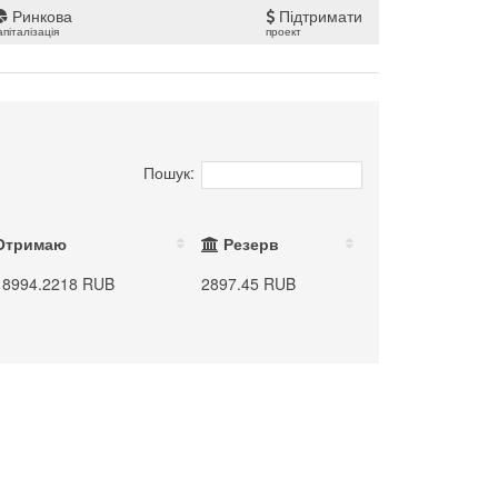
Ринкова
Підтримати
апіталізація
проект
Пошук:
Отримаю
Резерв
18994.2218 RUB
2897.45 RUB