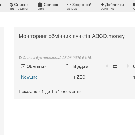
к
Список
Список
Зворотній
Добавити
криптовалют
бірж
зв'язок
обмінник
к
Моніторинг обмінних пунктів ABCD.money
Список був оновлений 06.08.2026 04:15.
Обмінник
Віддам
NewLine
1 ZEC
Показано з 1 до 1 з 1 елементів