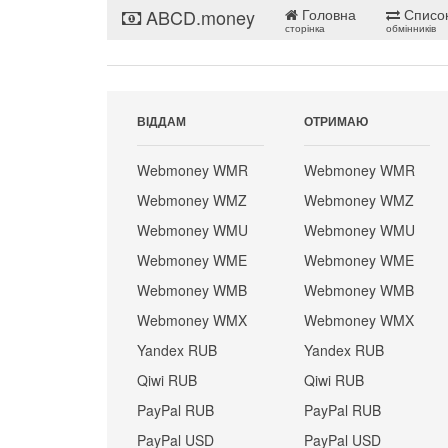
ABCD.money
Головна
Списо
сторінка
обмінників
ВІДДАМ
ОТРИМАЮ
Webmoney WMR
Webmoney WMR
Webmoney WMZ
Webmoney WMZ
Webmoney WMU
Webmoney WMU
Webmoney WME
Webmoney WME
Webmoney WMB
Webmoney WMB
Webmoney WMX
Webmoney WMX
Yandex RUB
Yandex RUB
Qiwi RUB
Qiwi RUB
PayPal RUB
PayPal RUB
PayPal USD
PayPal USD