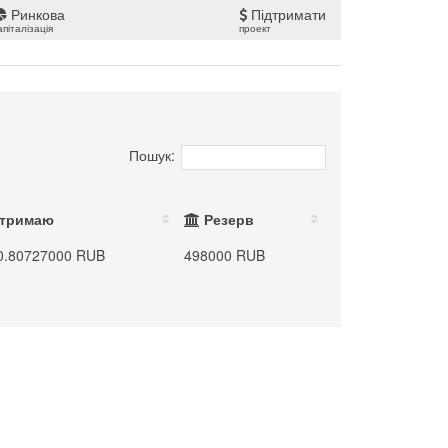
Ринкова
Підтримати
апіталізація
проект
Пошук:
тримаю
Резерв
0.80727000 RUB
498000 RUB