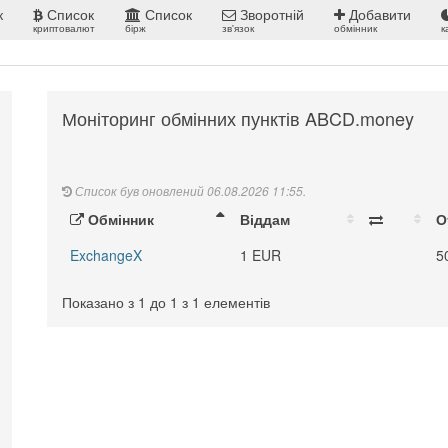
к
Список
Список
Зворотній
Добавити
криптовалют
бірж
зв'язок
обмінник
к
Моніторинг обмінних пунктів ABCD.money
Список був оновлений 06.08.2026 11:55.
Обмінник
Віддам
О
ExchangeX
1 EUR
5
Показано з 1 до 1 з 1 елементів