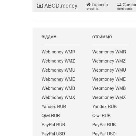
ABCD.money
Головна
Списо
сторінка
обмінників
ВІДДАМ
ОТРИМАЮ
Webmoney WMR
Webmoney WMR
Webmoney WMZ
Webmoney WMZ
Webmoney WMU
Webmoney WMU
Webmoney WME
Webmoney WME
Webmoney WMB
Webmoney WMB
Webmoney WMX
Webmoney WMX
Yandex RUB
Yandex RUB
Qiwi RUB
Qiwi RUB
PayPal RUB
PayPal RUB
PayPal USD
PayPal USD