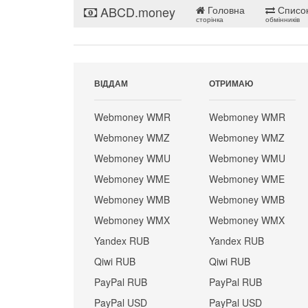
ABCD.money
Головна
Списо
сторінка
обмінників
ВІДДАМ
ОТРИМАЮ
Webmoney WMR
Webmoney WMR
Webmoney WMZ
Webmoney WMZ
Webmoney WMU
Webmoney WMU
Webmoney WME
Webmoney WME
Webmoney WMB
Webmoney WMB
Webmoney WMX
Webmoney WMX
Yandex RUB
Yandex RUB
Qiwi RUB
Qiwi RUB
PayPal RUB
PayPal RUB
PayPal USD
PayPal USD