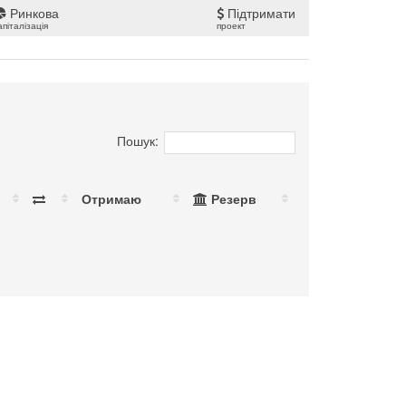
Ринкова
Підтримати
апіталізація
проект
Пошук:
Отримаю
Резерв