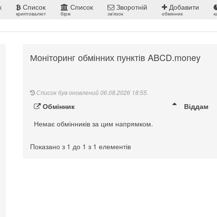
к
Список
Список
Зворотній
Добавити
криптовалют
бірж
зв'язок
обмінник
к
Моніторинг обмінних пунктів ABCD.money
Список був оновлений 06.08.2026 18:55.
Обмінник
Віддам
Немає обмінників за цим напрямком.
Показано з 1 до 1 з 1 елементів