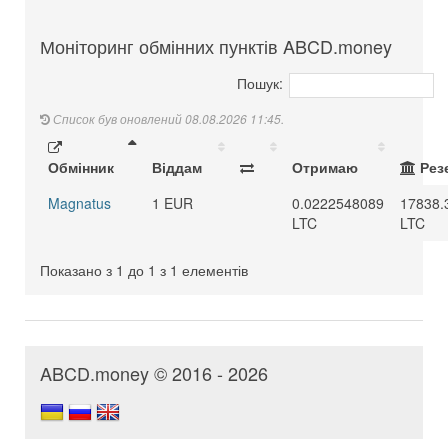
Моніторинг обмінних пунктів ABCD.money
Пошук:
Список був оновлений 08.08.2026 11:45.
Обмінник
Віддам
Отримаю
Рез
Magnatus
1 EUR
0.0222548089
17838.
LTC
LTC
Показано з 1 до 1 з 1 елементів
ABCD.money © 2016 - 2026