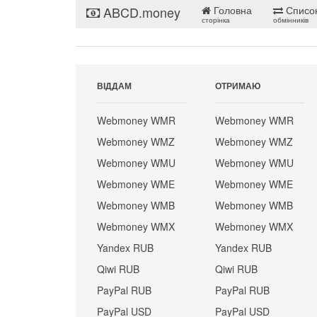
ABCD.money
Головна
Списо
сторінка
обмінників
ВІДДАМ
ОТРИМАЮ
Webmoney WMR
Webmoney WMR
Webmoney WMZ
Webmoney WMZ
Webmoney WMU
Webmoney WMU
Webmoney WME
Webmoney WME
Webmoney WMB
Webmoney WMB
Webmoney WMX
Webmoney WMX
Yandex RUB
Yandex RUB
Qiwi RUB
Qiwi RUB
PayPal RUB
PayPal RUB
PayPal USD
PayPal USD