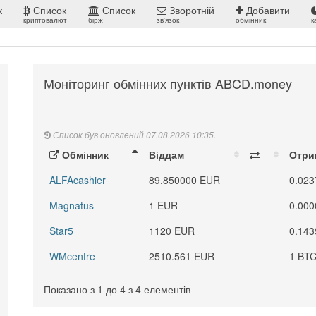
к
Список
Список
Зворотній
Добавити
криптовалют
бірж
зв'язок
обмінник
к
Моніторинг обмінних пунктів ABCD.money
Список був оновлений 07.08.2026 10:35.
Обмінник
Віддам
Отр
ALFAcashier
89.850000 EUR
0.02
Magnatus
1 EUR
0.00
Star5
1120 EUR
0.143
WMcentre
2510.561 EUR
1 BT
Показано з 1 до 4 з 4 елементів