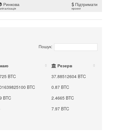
Ринкова
Підтримати
апіталізація
проект
Пошук:
имаю
Резерв
3725 BTC
37.88512604 BTC
001639825100 BTC
0.87 BTC
9 BTC
2.4665 BTC
C
7.97 BTC