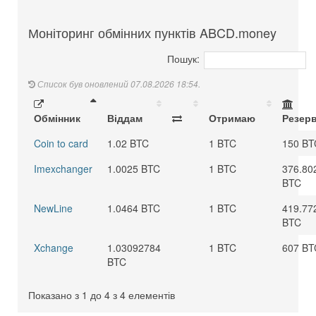
Моніторинг обмінних пунктів ABCD.money
Пошук:
Список був оновлений 07.08.2026 18:54.
Обмінник
Віддам
Отримаю
Резер
Coin to card
1.02 BTC
1 BTC
150 BT
Imexchanger
1.0025 BTC
1 BTC
376.80
BTC
NewLine
1.0464 BTC
1 BTC
419.77
BTC
Xchange
1.03092784
1 BTC
607 BT
BTC
Показано з 1 до 4 з 4 елементів