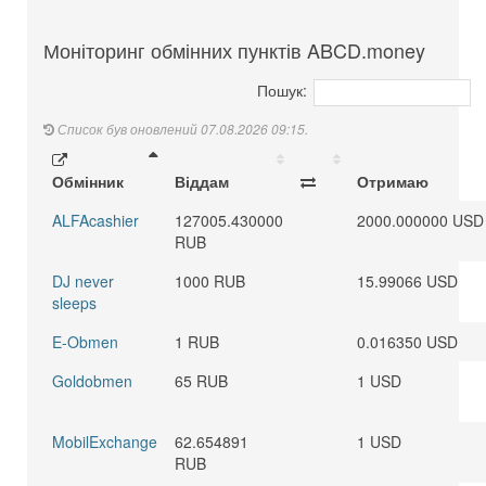
Моніторинг обмінних пунктів ABCD.money
Пошук:
Список був оновлений 07.08.2026 09:15.
Обмінник
Віддам
Отримаю
ALFAcashier
127005.430000
2000.000000 USD
RUB
DJ never
1000 RUB
15.99066 USD
sleeps
E-Obmen
1 RUB
0.016350 USD
Goldobmen
65 RUB
1 USD
MobilExchange
62.654891
1 USD
RUB